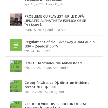
apr. 16, 2026
|
Audio
,
DJ
,
Stiri
PROBLEME CU PLAYLIST-URILE DUPĂ
UPDATE? ALPHATHETA EXPLICĂ CE SE
ÎNTÂMPLĂ
mart. 20, 2026
|
Audio
,
DJ
,
Stiri
Regulament oficial Giveaway ADAM Audio
D3V – ZeedoShopTV
feb. 24, 2026
|
Stiri
LEWITT la Studiourile Abbey Road
feb. 2, 2026
|
Audio
,
Stiri
,
Studio
Ce poți învăța, ca DJ, dintr-un incident
recent cu CDJ-3000
ian. 19, 2026
|
Audio
,
DJ
,
Stiri
ZEEDO DEVINE DISTRIBUITOR OFICIAL