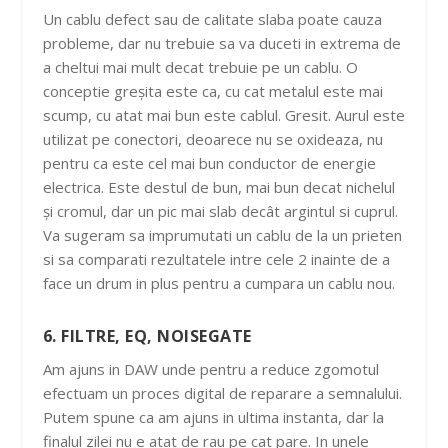
Un cablu defect sau de calitate slaba poate cauza
probleme, dar nu trebuie sa va duceti in extrema de
a cheltui mai mult decat trebuie pe un cablu. O
conceptie greșita este ca, cu cat metalul este mai
scump, cu atat mai bun este cablul. Gresit. Aurul este
utilizat pe conectori, deoarece nu se oxideaza, nu
pentru ca este cel mai bun conductor de energie
electrica. Este destul de bun, mai bun decat nichelul
și cromul, dar un pic mai slab decât argintul si cuprul.
Va sugeram sa imprumutati un cablu de la un prieten
si sa comparati rezultatele intre cele 2 inainte de a
face un drum in plus pentru a cumpara un cablu nou.
6. FILTRE, EQ, NOISEGATE
Am ajuns in DAW unde pentru a reduce zgomotul
efectuam un proces digital de reparare a semnalului.
Putem spune ca am ajuns in ultima instanta, dar la
finalul zilei nu e atat de rau pe cat pare. In unele