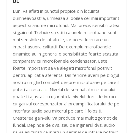
UL
Bun, va aflati in punctul propice din locuinta
dumneavoastra, urmeaza al doilea cel mai important
aspect si anume microfonul. Mai precis sensibilitatea
si
gain
-ul. Trebuie sa stiti ca unele microfoane sunt
mai sensibile decat altele, iar acest lucru are un
impact asupra calitatii. De exemplu microfoanele
dinamice au in general o sensibilitate foarte scazuta
comparativ cu microfoanele condensator. Este
foarte important sa va alegeti microfonul potrivit
pentru aplicatia aferenta. Din fericire avem pe blogul
nostru un ghid complet despre microfoane pe care il
puteti accesa
aici
. Nivelul de semnal al microfonului
poate fi ajustat cu ușurinta la nivelul dorit de intrare
cu gain-ul corespunzator al preamplificatorului de pe
interfata audio sau mixerul pe care il folositi.
Cresterea gain-ului va produce mai mult zgomot de
fundal. Depinde de dvs. sau de inginerul dvs. audio
sa va asigurati ca aveti un semnal de intrare potrivit