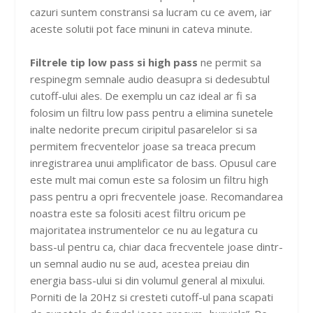
cazuri suntem constransi sa lucram cu ce avem, iar
aceste solutii pot face minuni in cateva minute.
Filtrele tip low pass si high pass
ne permit sa
respinegm semnale audio deasupra si dedesubtul
cutoff-ului ales. De exemplu un caz ideal ar fi sa
folosim un filtru low pass pentru a elimina sunetele
inalte nedorite precum ciripitul pasarelelor si sa
permitem frecventelor joase sa treaca precum
inregistrarea unui amplificator de bass. Opusul care
este mult mai comun este sa folosim un filtru high
pass pentru a opri frecventele joase. Recomandarea
noastra este sa folositi acest filtru oricum pe
majoritatea instrumentelor ce nu au legatura cu
bass-ul pentru ca, chiar daca frecventele joase dintr-
un semnal audio nu se aud, acestea preiau din
energia bass-ului si din volumul general al mixului.
Porniti de la 20Hz si cresteti cutoff-ul pana scapati