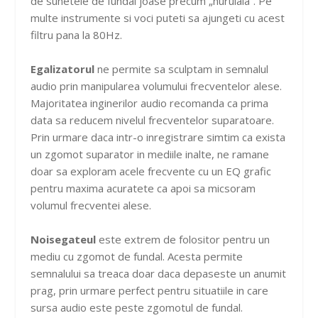
de sunetele de fundal joase precum „huruiala”. Pe
multe instrumente si voci puteti sa ajungeti cu acest
filtru pana la 80Hz.
Egalizatorul
ne permite sa sculptam in semnalul
audio prin manipularea volumului frecventelor alese.
Majoritatea inginerilor audio recomanda ca prima
data sa reducem nivelul frecventelor suparatoare.
Prin urmare daca intr-o inregistrare simtim ca exista
un zgomot suparator in mediile inalte, ne ramane
doar sa exploram acele frecvente cu un EQ grafic
pentru maxima acuratete ca apoi sa micsoram
volumul frecventei alese.
Noisegateul
este extrem de folositor pentru un
mediu cu zgomot de fundal. Acesta permite
semnalului sa treaca doar daca depaseste un anumit
prag, prin urmare perfect pentru situatiile in care
sursa audio este peste zgomotul de fundal.