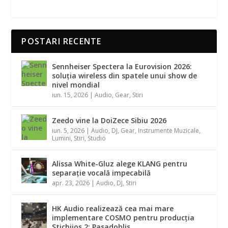
POSTARI RECENTE
Sennheiser Spectera la Eurovision 2026:
soluția wireless din spatele unui show de
nivel mondial
iun. 15, 2026
|
Audio
,
Gear
,
Stiri
Zeedo vine la DoiZece Sibiu 2026
iun. 5, 2026
|
Audio
,
DJ
,
Gear
,
Instrumente Muzicale
,
Lumini
,
Stiri
,
Studio
Alissa White-Gluz alege KLANG pentru
separație vocală impecabilă
apr. 23, 2026
|
Audio
,
DJ
,
Stiri
HK Audio realizează cea mai mare
implementare COSMO pentru producția
Stichijos 2: Pasadoblis