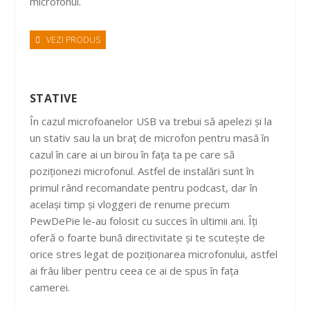
microfonul.
VEZI PRODUS
STATIVE
În cazul microfoanelor USB va trebui să apelezi și la
un stativ sau la un braț de microfon pentru masă în
cazul în care ai un birou în fața ta pe care să
poziționezi microfonul. Astfel de instalări sunt în
primul rând recomandate pentru podcast, dar în
același timp și vloggeri de renume precum
PewDePie le-au folosit cu succes în ultimii ani. Îți
oferă o foarte bună directivitate și te scutește de
orice stres legat de poziționarea microfonului, astfel
ai frâu liber pentru ceea ce ai de spus în fața
camerei.