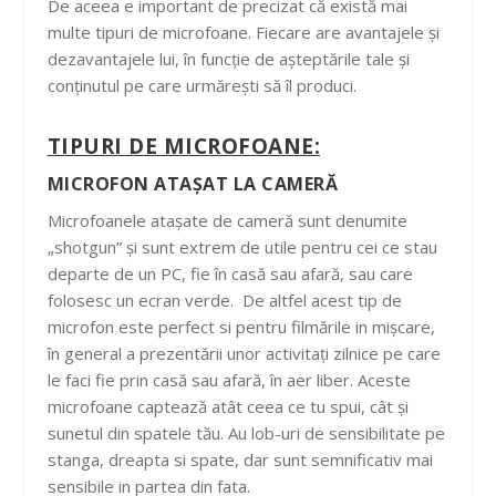
De aceea e important de precizat că există mai
multe tipuri de microfoane. Fiecare are avantajele și
dezavantajele lui, în funcție de așteptările tale și
conținutul pe care urmărești să îl produci.
TIPURI DE MICROFOANE:
MICROFON ATAȘAT LA CAMERĂ
Microfoanele atașate de cameră sunt denumite
„shotgun” și sunt extrem de utile pentru cei ce stau
departe de un PC, fie în casă sau afară, sau care
folosesc un ecran verde. De altfel acest tip de
microfon este perfect si pentru filmările in mișcare,
în general a prezentării unor activitați zilnice pe care
le faci fie prin casă sau afară, în aer liber. Aceste
microfoane captează atât ceea ce tu spui, cât și
sunetul din spatele tău. Au lob-uri de sensibilitate pe
stanga, dreapta si spate, dar sunt semnificativ mai
sensibile in partea din fata.