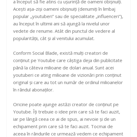
a început să fie atins cu ușurință de oameni obișnuiți.
Acești așa-ziși oameni obișnuiți (denumiți în limbaj
popular „youtuberi” sau de specialitate „influenceri”),
au început în ultimii ani să ajungă la nivelul unor
vedete de renume. Atât din punctul de vedere al
popularității, cât și al venitului acumulat.
Conform Social Blade, există mulți creatori de
conținut pe Youtube care câștiga deja din publicitate
până la câteva milioane de dolari anual. Sunt acei
youtuberi ce ating milioane de vizionări prin conținut
original și care au tot un număr de ordinul milioanelor
în rândul abonaților.
Oricine poate ajunge astăzi creator de conținut pe
Youtube. Îți trebuie o idee prin care să te faci auzit,
iar pe lângă ceea ce ai de spus, ai nevoie și de un
echipament prin care să te faci auzit. Tocmai de
aceea în rândurile ce urmează vedem ce echipament