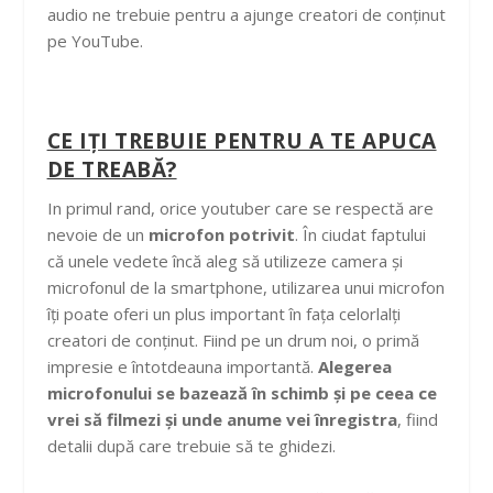
audio ne trebuie pentru a ajunge creatori de conținut
pe YouTube.
CE IȚI TREBUIE PENTRU A TE APUCA
DE TREABĂ?
In primul rand, orice youtuber care se respectă are
nevoie de un
microfon potrivit
. În ciudat faptului
că unele vedete încă aleg să utilizeze camera și
microfonul de la smartphone, utilizarea unui microfon
îți poate oferi un plus important în fața celorlalți
creatori de conținut. Fiind pe un drum noi, o primă
impresie e întotdeauna importantă.
Alegerea
microfonului se bazează în schimb și pe ceea ce
vrei să filmezi și unde anume vei înregistra
, fiind
detalii după care trebuie să te ghidezi.