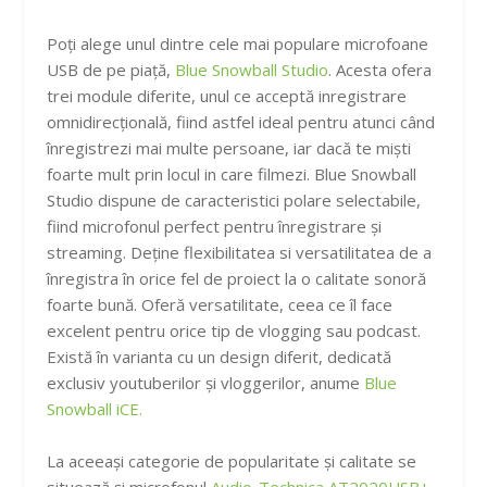
Poți alege unul dintre cele mai populare microfoane
USB de pe piață,
Blue Snowball Studio
. Acesta ofera
trei module diferite, unul ce acceptă inregistrare
omnidirecțională, fiind astfel ideal pentru atunci când
înregistrezi mai multe persoane, iar dacă te miști
foarte mult prin locul in care filmezi. Blue Snowball
Studio dispune de caracteristici polare selectabile,
fiind microfonul perfect pentru înregistrare și
streaming. Deține flexibilitatea si versatilitatea de a
înregistra în orice fel de proiect la o calitate sonoră
foarte bună. Oferă versatilitate, ceea ce îl face
excelent pentru orice tip de vlogging sau podcast.
Există în varianta cu un design diferit, dedicată
exclusiv youtuberilor și vloggerilor, anume
Blue
Snowball iCE.
La aceeași categorie de popularitate și calitate se
situează și microfonul
Audio-Technica AT2020USB+
,