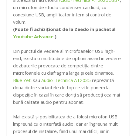
un microfon de studio condenser cardioid, cu
conexiune USB, amplificator intern si control de
volum.
(Poate fi achiziționat de la Zeedo în pachetul
Youtube Advance
.)
Din punctul de vedere al microfoanelor USB high-
end, exista o multitudine de optiuni avand în vedere
dezbaterile provocate de competiția dintre
microfoanele cu diafragma larga și cele dinamice.
Blue Yeti
sau
Audio-Technica AT2035
reprezintă
doua dintre variantele de top ce vi le punem la
dispoziție în cazul în care doriți să produceți cea mai
bună calitate audio pentru abonați.
Mai există și posibilitatea de a folosi microfon USB
împreună cu o interfață audio, dar ar îngreuna mult
procesul de instalare, fiind unul mai dificil, iar în