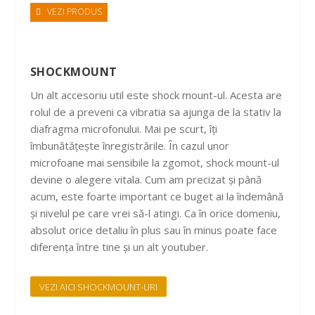
VEZI PRODUS
SHOCKMOUNT
Un alt accesoriu util este shock mount-ul. Acesta are
rolul de a preveni ca vibratia sa ajunga de la stativ la
diafragma microfonului. Mai pe scurt, îți
îmbunătățește înregistrările. În cazul unor
microfoane mai sensibile la zgomot, shock mount-ul
devine o alegere vitala. Cum am precizat și până
acum, este foarte important ce buget ai la îndemână
și nivelul pe care vrei să-l atingi. Ca în orice domeniu,
absolut orice detaliu în plus sau în minus poate face
diferența între tine și un alt youtuber.
VEZI AICI SHOCKMOUNT-URI