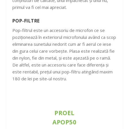
conținuturi de calitate, unul împachetat și unul nu,
primul va fi cel mai apreciat.
POP-FILTRE
Pop-filtrul este un accesoriu de microfon ce se
poziționează în exteriorul microfonului având ca scop
eliminarea sunetului nedorit cum ar fi aerul ce iese
din gura celui care vorbește. Plasa este realizată fie
din nylon, fie din metal, și este așezată pe o ramă.
De altfel, este un accesoriu care face diferența și
este rentabil, prețul unui pop-filtru atingând maxim
180 de lei pe site-ul nostru.
PROEL
APOP50