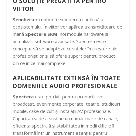
O SOLUȚIE PREGĂTITĂ PENTRU
VIITOR
Sennheiser
confirmă extinderea continuă a
ecosistemului. În viitor vor apărea transmițătoare de
mână
Spectera
SKM
, noi module hardware și
actualizări software avansate. Spectera este
conceput să se adapteze cerințelor în creștere ale
profesioniștilor și să ofere suport pentru producții
din ce în ce mai complexe.
APLICABILITATE EXTINSĂ ÎN TOATE
DOMENIILE AUDIO PROFESIONALE
Spectera
este potrivit pentru producții live,
broadcast, evenimente corporate, teatre, studiouri
mobile, case de cult și instalații AV profesionale.
Capacitatea de a susține un număr mare de canale,
eficiența spectrală și stabilitatea în medii dificile îl
transformă într un instrument esențial pentru