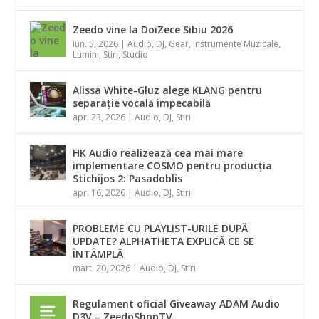
Zeedo vine la DoiZece Sibiu 2026
iun. 5, 2026
|
Audio
,
DJ
,
Gear
,
Instrumente Muzicale
,
Lumini
,
Stiri
,
Studio
Alissa White-Gluz alege KLANG pentru
separație vocală impecabilă
apr. 23, 2026
|
Audio
,
DJ
,
Stiri
HK Audio realizează cea mai mare
implementare COSMO pentru producția
Stichijos 2: Pasadoblis
apr. 16, 2026
|
Audio
,
DJ
,
Stiri
PROBLEME CU PLAYLIST-URILE DUPĂ
UPDATE? ALPHATHETA EXPLICĂ CE SE
ÎNTÂMPLĂ
mart. 20, 2026
|
Audio
,
DJ
,
Stiri
Regulament oficial Giveaway ADAM Audio
D3V – ZeedoShopTV