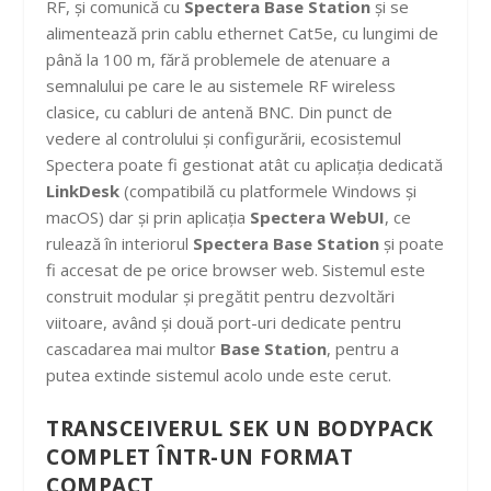
RF, și comunică cu
Spectera Base Station
și se
alimentează prin cablu ethernet Cat5e, cu lungimi de
până la 100 m, fără problemele de atenuare a
semnalului pe care le au sistemele RF wireless
clasice, cu cabluri de antenă BNC. Din punct de
vedere al controlului și configurării, ecosistemul
Spectera poate fi gestionat atât cu aplicația dedicată
LinkDesk
(compatibilă cu platformele Windows și
macOS) dar și prin aplicația
Spectera WebUI
, ce
rulează în interiorul
Spectera Base Station
și poate
fi accesat de pe orice browser web. Sistemul este
construit modular și pregătit pentru dezvoltări
viitoare, având și două port-uri dedicate pentru
cascadarea mai multor
Base Station
, pentru a
putea extinde sistemul acolo unde este cerut.
TRANSCEIVERUL SEK UN BODYPACK
COMPLET ÎNTR-UN FORMAT
COMPACT