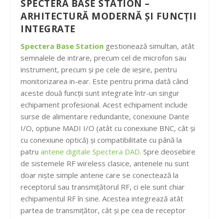
SPECTERA BASE STATION –
ARHITECTURĂ MODERNĂ ȘI FUNCȚII
INTEGRATE
Spectera Base Station
gestionează simultan, atât
semnalele de intrare, precum cel de microfon sau
instrument, precum și pe cele de ieșire, pentru
monitorizarea in-ear. Este pentru prima dată când
aceste două funcții sunt integrate într-un singur
echipament profesional. Acest echipament include
surse de alimentare redundante, conexiune Dante
I/O, opțiune MADI I/O (atât cu conexiune BNC, cât și
cu conexiune optică) și compatibilitate cu până la
patru
antene digitale Spectera DAD
. Spre deosebire
de sistemele RF wireless clasice, antenele nu sunt
doar niște simple antene care se conectează la
receptorul sau transmițătorul RF, ci ele sunt chiar
echipamentul RF în sine. Acestea integrează atât
partea de transmițător, cât și pe cea de receptor