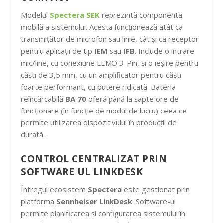
Modelul
Spectera SEK
reprezintă componenta
mobilă a sistemului. Acesta funcționează atât ca
transmițător de microfon sau linie, cât și ca receptor
pentru aplicații de tip
IEM
sau
IFB
. Include o intrare
mic/line, cu conexiune LEMO 3-Pin, și o ieșire pentru
căști de 3,5 mm, cu un amplificator pentru căști
foarte performant, cu putere ridicată. Bateria
reîncărcabilă
BA 70
oferă până la șapte ore de
funcționare (în funcție de modul de lucru) ceea ce
permite utilizarea dispozitivului în producții de
durată.
CONTROL CENTRALIZAT PRIN
SOFTWARE UL LINKDESK
Întregul ecosistem
Spectera
este gestionat prin
platforma
Sennheiser LinkDesk
. Software-ul
permite planificarea și configurarea sistemului în