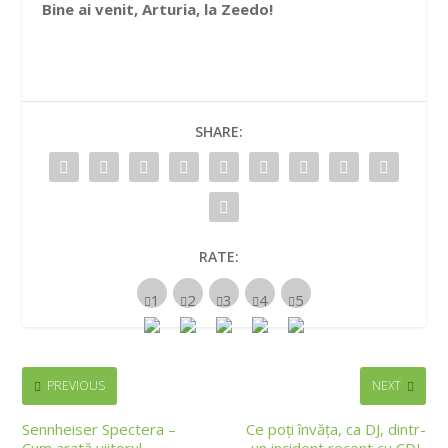
Bine ai venit, Arturia, la Zeedo!
SHARE:
RATE:
PREVIOUS
NEXT
Sennheiser Spectera –
Ce poți învăța, ca DJ, dintr-
Cum arată viitorul
un incident recent cu CDJ-