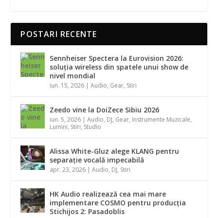
POSTARI RECENTE
Sennheiser Spectera la Eurovision 2026:
soluția wireless din spatele unui show de
nivel mondial
iun. 15, 2026
|
Audio
,
Gear
,
Stiri
Zeedo vine la DoiZece Sibiu 2026
iun. 5, 2026
|
Audio
,
DJ
,
Gear
,
Instrumente Muzicale
,
Lumini
,
Stiri
,
Studio
Alissa White-Gluz alege KLANG pentru
separație vocală impecabilă
apr. 23, 2026
|
Audio
,
DJ
,
Stiri
HK Audio realizează cea mai mare
implementare COSMO pentru producția
Stichijos 2: Pasadoblis