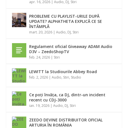
apr. 16, 2026
|
Audio
,
DJ
,
Stiri
PROBLEME CU PLAYLIST-URILE DUPĂ
UPDATE? ALPHATHETA EXPLICĂ CE SE
ÎNTÂMPLĂ
mart. 20, 2026
|
Audio
,
DJ
,
Stiri
Regulament oficial Giveaway ADAM Audio
D3V – ZeedoShopTV
feb. 24, 2026
|
Stiri
LEWITT la Studiourile Abbey Road
feb. 2, 2026
|
Audio
,
Stiri
,
Studio
Ce poți învăța, ca DJ, dintr-un incident
recent cu CDJ-3000
ian. 19, 2026
|
Audio
,
DJ
,
Stiri
ZEEDO DEVINE DISTRIBUITOR OFICIAL
ARTURIA ÎN ROMÂNIA