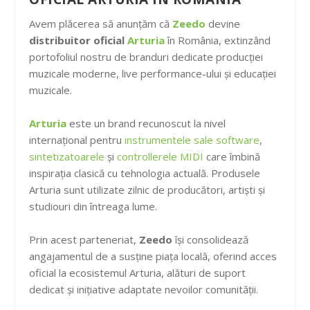
Avem plăcerea să anunțăm că
Zeedo
devine
distribuitor oficial
Arturia
în România, extinzând
portofoliul nostru de branduri dedicate producției
muzicale moderne, live performance-ului și educației
muzicale.
Arturia
este un brand recunoscut la nivel
internațional pentru
instrumentele sale software
,
sintetizatoarele
și
controllerele MIDI
care îmbină
inspirația clasică cu tehnologia actuală. Produsele
Arturia sunt utilizate zilnic de producători, artiști și
studiouri din întreaga lume.
Prin acest parteneriat,
Zeedo
își consolidează
angajamentul de a susține piața locală, oferind acces
oficial la ecosistemul Arturia, alături de suport
dedicat și inițiative adaptate nevoilor comunității.